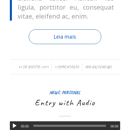
ligula, porttitor eu, consequat
vitae, eleifend ac, enim.
Leia mais
/
/
24 DE AGOSTO, 2014
1 COMENTÁRIO
POR
GALDINO.WS
NEWS
,
PERSONAL
Entry with Audio
00:00
00:00