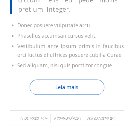
pretium. Integer.
Donec posuere vulputate arcu.
Phasellus accumsan cursus velit.
Vestibulum ante ipsum primis in faucibus
orci luctus et ultrices posuere cubilia Curae;
Sed aliquam, nisi quis porttitor congue
Leia mais
/
/
11 DE MAIO, 2014
0 COMENTÁRIOS
POR
GALDINO.WS