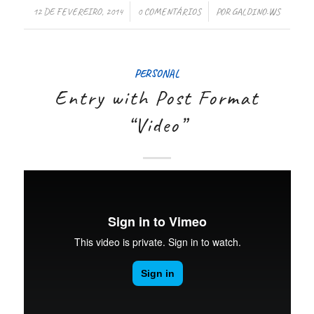
/
/
12 DE FEVEREIRO, 2014
0 COMENTÁRIOS
POR
GALDINO.WS
PERSONAL
Entry with Post Format
“Video”