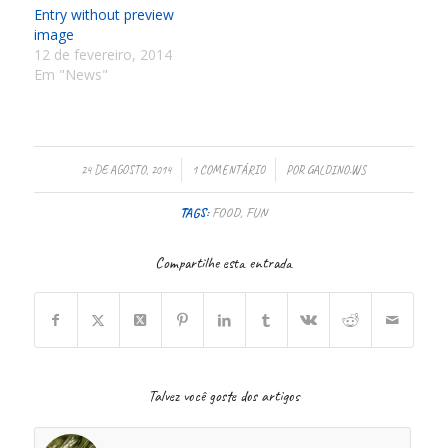
Entry without preview
image
12 de fevereiro, 2014
Em "News"
/
/
24 DE AGOSTO, 2014
1 COMENTÁRIO
POR
GALDINO.WS
TAGS:
FOOD
,
FUN
Compartilhe esta entrada
Talvez você goste dos artigos