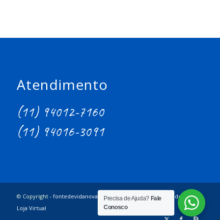
Atendimento
(11) 94012-7160
(11) 94016-3091
© Copyright -
fontedevidanovaera
- Criado por
W3B Criação de Sites e
Precisa de Ajuda?
Fale
Conosco
Loja Virtual