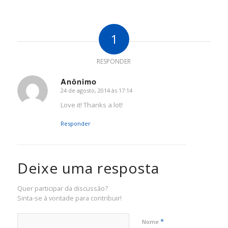
1
RESPONDER
Anônimo
24 de agosto, 2014 às 17:14
disse:
Love it! Thanks a lot!
Responder
Deixe uma resposta
Quer participar da discussão?
Sinta-se à vontade para contribuir!
*
Nome